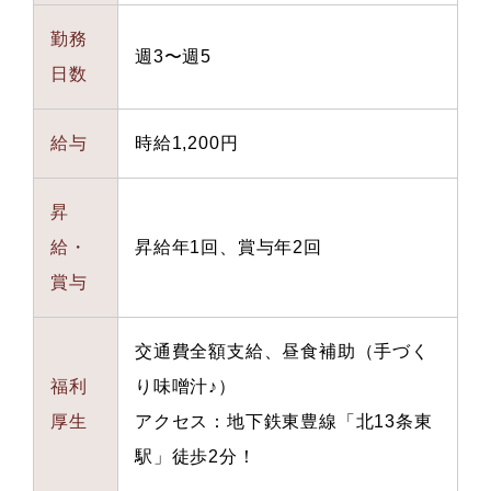
勤務
週3〜週5
日数
給与
時給1,200円
昇
給・
昇給年1回、賞与年2回
賞与
交通費全額支給、昼食補助（手づく
福利
り味噌汁♪）
厚生
アクセス：地下鉄東豊線「北13条東
駅」徒歩2分！